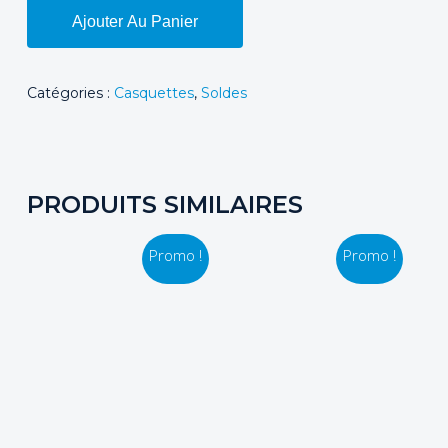
Ajouter Au Panier
Catégories :
Casquettes
,
Soldes
PRODUITS SIMILAIRES
Promo !
Promo !
Ce
Ce