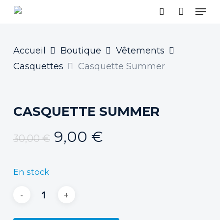
Skip
MEN
to
SEARCH
main
content
Accueil
Boutique
Vêtements
Casquettes
Casquette Summer
CASQUETTE SUMMER
Le
Le
9,00
€
30,00
€
prix
prix
initial
actuel
En stock
était :
est :
30,00 €.
9,00 €.