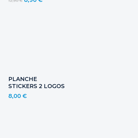
8,90
€
12,90
€
prix
prix
initial
actuel
était :
est :
12,90 €.
8,90 €.
Ajouter Au Panier
PLANCHE
STICKERS 2 LOGOS
8,00
€