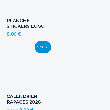
Ajouter Au Panier
PLANCHE
STICKERS LOGO
8,00
€
Promo !
Ajouter Au Panier
CALENDRIER
RAPACES 2026
Le
Le