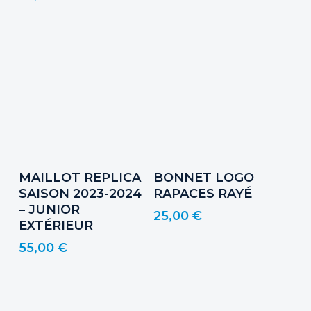
Les
options
peuvent
être
choisies
sur
la
page
du
Ce
Choix Des Options
Ajouter Au Panier
MAILLOT REPLICA
BONNET LOGO
produit
produit
SAISON 2023-2024
RAPACES RAYÉ
a
– JUNIOR
25,00
€
plusieurs
EXTÉRIEUR
variations.
55,00
€
Les
options
peuvent