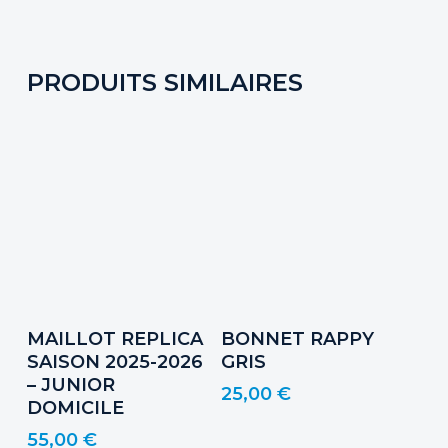
PRODUITS SIMILAIRES
Ce
Choix Des Options
Ajouter Au Panier
MAILLOT REPLICA
BONNET RAPPY
produit
SAISON 2025-2026
GRIS
a
– JUNIOR
25,00
€
plusieurs
DOMICILE
variations.
55,00
€