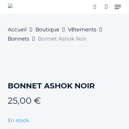
Skip
MEN
to
SEARCH
main
content
Accueil
Boutique
Vêtements
Bonnets
Bonnet Ashok Noir
BONNET ASHOK NOIR
25,00
€
En stock